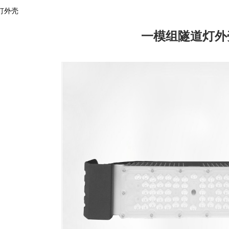
灯外壳
一模组隧道灯外