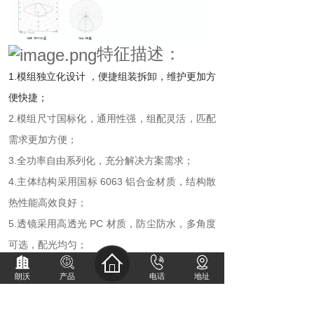
特征描述：
1.模组独立化设计 ，便捷组装拆卸，维护更加方
便快捷；
2.模组尺寸国标化，通用性强，组配灵活，匹配
需求更加方便；
3.全功率自由系列化，充分解决方案需求；
4.主体结构采用国标 6063 铝合金材质，结构散
热性能高效良好；
5.透镜采用高透光 PC 材质，防尘防水，多角度
可选，配光均匀；
6.灯体多道防震结构，具有较强的抗碰撞和冲击
朗沃
产品
电话
地址
力；
7.
散热器
表面处理采用阳极氧化工艺处理，边框