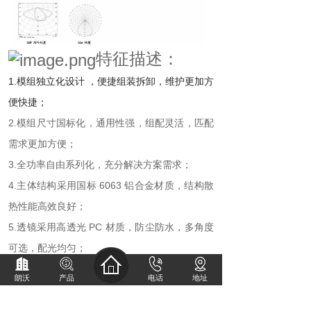
特征描述：
1.模组独立化设计 ，便捷组装拆卸，维护更加方
便快捷；
2.模组尺寸国标化，通用性强，组配灵活，匹配
需求更加方便；
3.全功率自由系列化，充分解决方案需求；
4.主体结构采用国标 6063 铝合金材质，结构散
热性能高效良好；
5.透镜采用高透光 PC 材质，防尘防水，多角度
可选，配光均匀；
6.灯体多道防震结构，具有较强的抗碰撞和冲击
朗沃
产品
电话
地址
力；
7.
散热器
表面处理采用阳极氧化工艺处理，边框