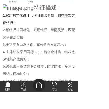
特征描述：
1.模组独立化设计 ，便捷组装拆卸，维护更加方
便快捷；
2.模组尺寸国标化，通用性强，组配灵活，匹配
需求更加方便；
3.全功率自由系列化，充分解决方案需求；
4.主体结构采用国标 6063 铝合金材质，结构散
热性能高效良好；
5.透镜采用高透光 PC 材质，防尘防水，多角度
可选，配光均匀；
6.灯体多道防震结构，具有较强的抗碰撞和冲击
力；
朗沃
产品
电话
地址
7.
散热器
表面处理采用阳极氧化工艺处理，边框
及支架采用高科技环 保喷涂处理，耐腐防锈；