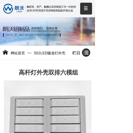
栏目
网站首页
>>
S02LED隧道灯外壳
高杆灯外壳双排六模组