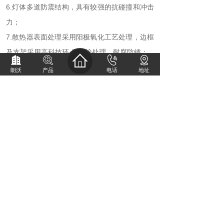
6.灯体多道防震结构，具有较强的抗碰撞和冲击
力；
7.散热器表面处理采用阳极氧化工艺处理，边框
及支架采用高科技环 保喷涂处理，耐腐防锈；
8.产品颜色可根据客户要求定制。
朗沃
产品
电话
地址
使用说明
产品包含散热器，透镜，铝基板，
防水接头，螺丝。配件齐全，通用
性强，组装简便快速，防水等级
高，无需打胶做二次防水。
用途/应用领域
适用隧道、车间、大型仓库、加油
站、场馆、冶金及各类厂区、工程