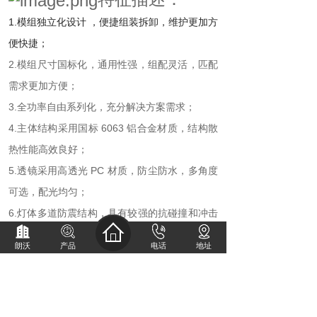
1.模组独立化设计 ，便捷组装拆卸，维护更加方
便快捷；
2.模组尺寸国标化，通用性强，组配灵活，匹配
需求更加方便；
3.全功率自由系列化，充分解决方案需求；
4.主体结构采用国标 6063 铝合金材质，结构散
热性能高效良好；
5.透镜采用高透光 PC 材质，防尘防水，多角度
可选，配光均匀；
6.灯体多道防震结构，具有较强的抗碰撞和冲击
力；
朗沃
产品
电话
地址
7.
散热器
表面处理采用阳极氧化工艺处理，边框
及支架采用高科技环 保喷涂处理，耐腐防锈；
8.产品颜色可根据客户要求定制。