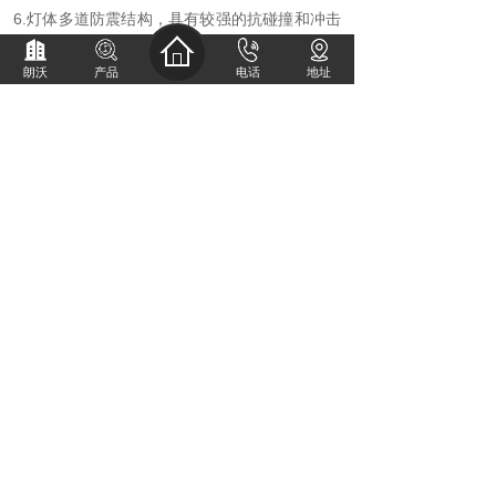
6.灯体多道防震结构，具有较强的抗碰撞和冲击
力；
朗沃
产品
电话
地址
7.
散热器
表面处理采用阳极氧化工艺处理，边框
及支架采用高科技环 保喷涂处理，耐腐防锈；
8.产品颜色可根据客户要求定制。
使用说明
产品包含散热器，透镜，铝基板，防水接头，螺
丝。配件齐全，通用 性强，组装简便快速，防
水等级高，无需打胶做二次防水。
用途/应用领域
适用隧道、车间、大型仓库、加油站、场馆、冶
金及各类厂区、工程 施工等场所。