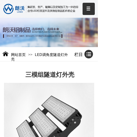
栏目
网站首页
>>
LED调角度隧道灯外
壳
三模组隧道灯外壳