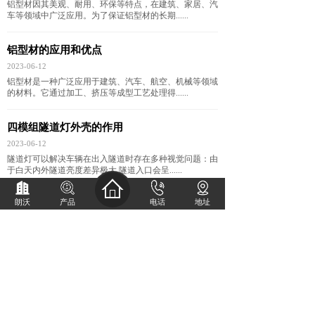
铝型材因其美观、耐用、环保等特点，在建筑、家居、汽
车等领域中广泛应用。为了保证铝型材的长期......
铝型材的应用和优点
2023-06-12
铝型材是一种广泛应用于建筑、汽车、航空、机械等领域
的材料。它通过加工、挤压等成型工艺处理得......
四模组隧道灯外壳的作用
2023-06-12
隧道灯可以解决车辆在出入隧道时存在多种视觉问题：由
于白天内外隧道亮度差异极大,隧道入口会呈......
朗沃
产品
电话
地址
可调模组隧道灯外壳散热结构
2023-06-12
对于优质调角度隧道灯外壳来说，路灯外壳是缺一不可
的，除了起到保护的作用，可调模组隧道灯外壳......